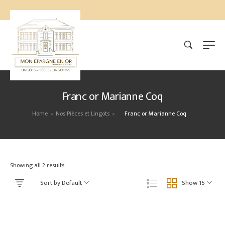
Franc or Marianne Coq
Home
Nos Pièces et Lingots
Franc or Marianne Coq
>
>
Showing all 2 results
Sort by Default
Show 15