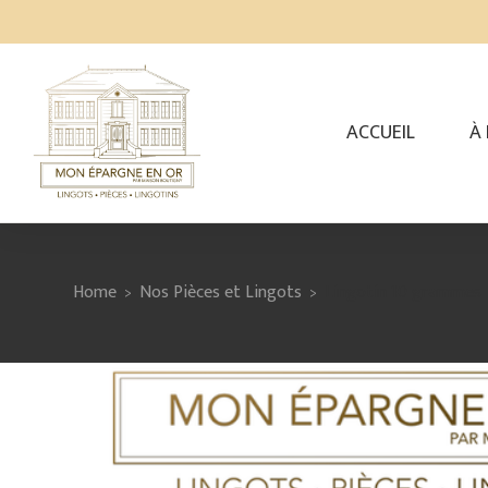
ACCUEIL
À
Home
Nos Pièces et Lingots
Lingotin 10 grammes
>
>