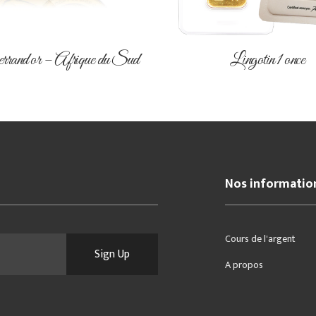
rand or – Afrique du Sud
Lingotin 1 once
Nos informatio
Cours de l'argent
Sign Up
A propos