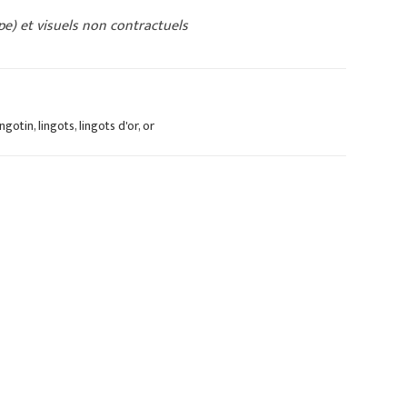
pe) et visuels non contractuels
ingotin
,
lingots
,
lingots d'or
,
or