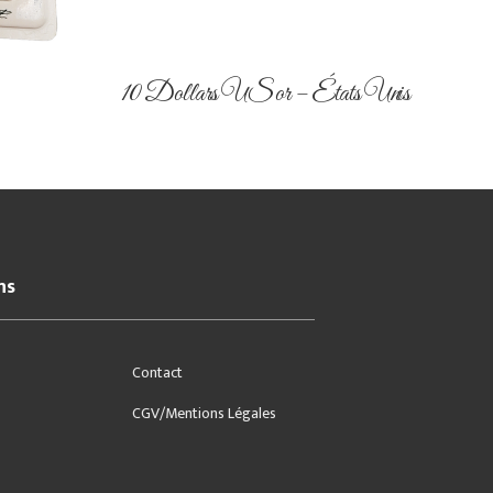
10 Dollars US or – États Unis
ns
Contact
CGV/Mentions Légales